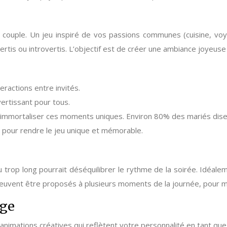
du couple. Un jeu inspiré de vos passions communes (cuisine, voya
ertis ou introvertis. L’objectif est de créer une ambiance joyeuse 
eractions entre invités.
vertissant pour tous.
mmortaliser ces moments uniques. Environ 80% des mariés disent
 pour rendre le jeu unique et mémorable.
 trop long pourrait déséquilibrer le rythme de la soirée. Idéal
peuvent être proposés à plusieurs moments de la journée, pour ma
age
s animations créatives qui reflètent votre personnalité en tant que