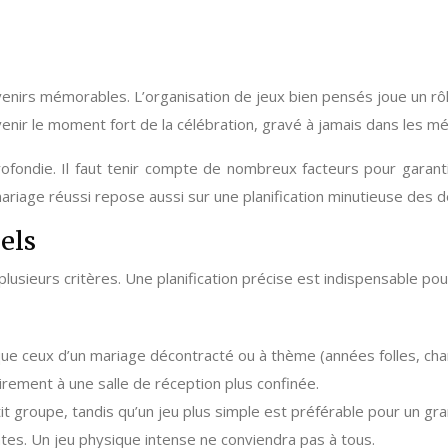
nirs mémorables. L’organisation de jeux bien pensés joue un rô
evenir le moment fort de la célébration, gravé à jamais dans les m
rofondie. Il faut tenir compte de nombreux facteurs pour garant
riage réussi repose aussi sur une planification minutieuse des dét
iels
plusieurs critères. Une planification précise est indispensable po
ue ceux d’un mariage décontracté ou à thème (années folles, cha
irement à une salle de réception plus confinée.
tit groupe, tandis qu’un jeu plus simple est préférable pour un gr
tes. Un jeu physique intense ne conviendra pas à tous.