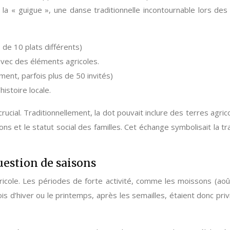
 la « guigue », une danse traditionnelle incontournable lors 
 de 10 plats différents)
 avec des éléments agricoles.
ment, parfois plus de 50 invités)
histoire locale.
ucial. Traditionnellement, la dot pouvait inclure des terres agric
ions et le statut social des familles. Cet échange symbolisait la 
uestion de saisons
 agricole. Les périodes de forte activité, comme les moissons (
s d’hiver ou le printemps, après les semailles, étaient donc pri