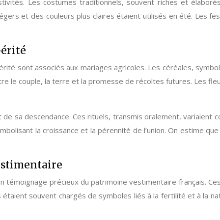
ivités. Les costumes traditionnels, souvent riches et élaborés,
gers et des couleurs plus claires étaient utilisés en été. Les fe
périté
spérité sont associés aux mariages agricoles. Les céréales, symbo
entre le couple, la terre et la promesse de récoltes futures. Les 
et de sa descendance. Ces rituels, transmis oralement, variaient c
bolisant la croissance et la pérennité de l’union. On estime que
estimentaire
 un témoignage précieux du patrimoine vestimentaire français. C
s étaient souvent chargés de symboles liés à la fertilité et à la 