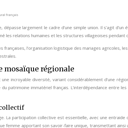
ural français
ture, dépasse largement le cadre d’une simple union. Il s’agit d’u
né les relations humaines et les structures villageoises pendant d
 françaises, l’organisation logistique des mariages agricoles, les sy
strales.
ne mosaïque régionale
une incroyable diversité, variant considérablement d’une région à 
u patrimoine immatériel français. L’interdépendance entre les p
ollectif
age. La participation collective est essentielle, avec une entra
chaque femme apportant son savoir-faire unique, transmettant ains