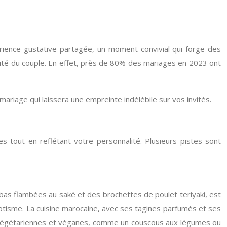
érience gustative partagée, un moment convivial qui forge des
tité du couple. En effet, près de 80% des mariages en 2023 ont
ariage qui laissera une empreinte indélébile sur vos invités.
s tout en reflétant votre personnalité. Plusieurs pistes sont
bas flambées au saké et des brochettes de poulet teriyaki, est
exotisme. La cuisine marocaine, avec ses tagines parfumés et ses
ons végétariennes et véganes, comme un couscous aux légumes ou