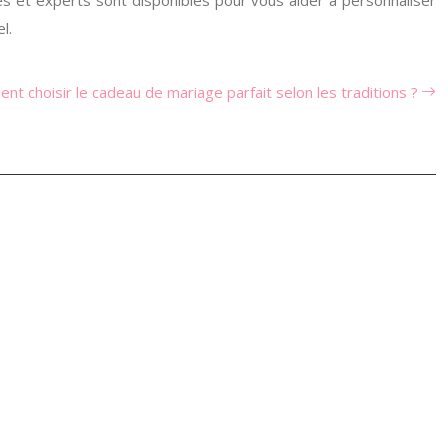
s et experts sont disponibles pour vous aider à personnaliser
l.
t choisir le cadeau de mariage parfait selon les traditions ?