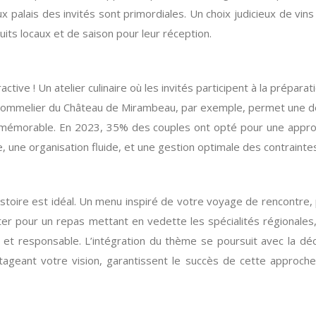
x palais des invités sont primordiales. Un choix judicieux de vi
its locaux et de saison pour leur réception.
ve ! Un atelier culinaire où les invités participent à la prépara
n sommelier du Château de Mirambeau, par exemple, permet une déc
émorable. En 2023, 35% des couples ont opté pour une approche
e, une organisation fluide, et une gestion optimale des contraintes
stoire est idéal. Un menu inspiré de votre voyage de rencontre, 
r pour un repas mettant en vedette les spécialités régionales, 
ux et responsable. L’intégration du thème se poursuit avec la dé
 partageant votre vision, garantissent le succès de cette appr