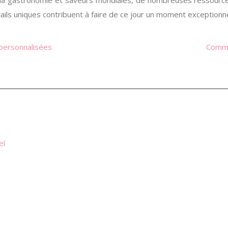
e la gastronomie et saveurs mondiales, de nombreuses ressource
ails uniques contribuent à faire de ce jour un moment exceptionne
 personnalisées
Commen
el