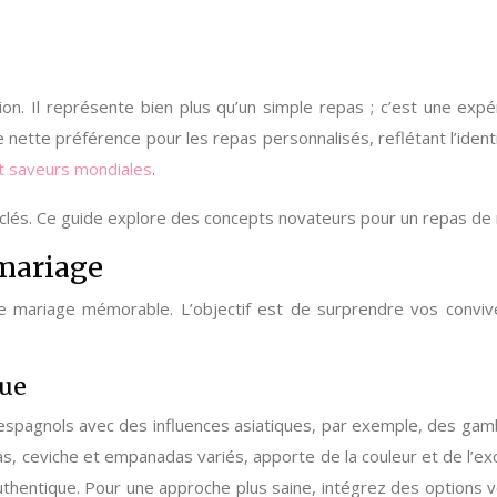
n. Il représente bien plus qu’un simple repas ; c’est une exp
 nette préférence pour les repas personnalisés, reflétant l’iden
t saveurs mondiales
.
 clés. Ce guide explore des concepts novateurs pour un repas de m
 mariage
de mariage mémorable. L’objectif est de surprendre vos convive
que
espagnols avec des influences asiatiques, par exemple, des gam
pas, ceviche et empanadas variés, apporte de la couleur et de l’
t authentique. Pour une approche plus saine, intégrez des opti