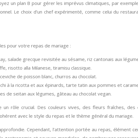
oyez un plan B pour gérer les imprévus climatiques, par exempl
nnel. Le choix d’un chef expérimenté, comme celui du restaurant
les pour votre repas de mariage :
ay, salade grecque revisitée au sésame, riz cantonais aux légume
fe, risotto alla Milanese, tiramisu classique.
eviche de poisson blanc, churros au chocolat.
hi à la ricotta et aux épinards, tarte tatin aux pommes et carame
es de seitan aux légumes, gâteau au chocolat vegan.
 un rôle crucial. Des couleurs vives, des fleurs fraîches, de
ohérent avec le style du repas et le thème général du mariage.
n approfondie. Cependant, l’attention portée au repas, élément c