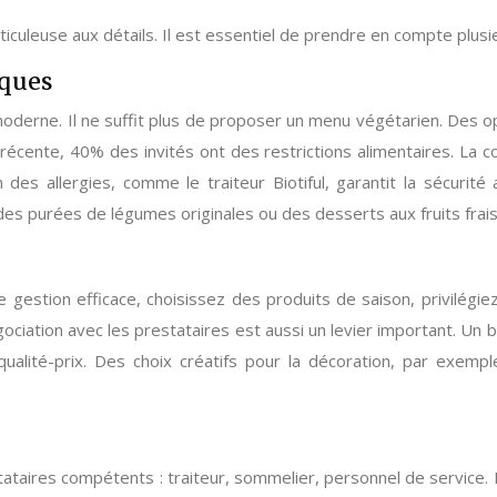
iculeuse aux détails. Il est essentiel de prendre en compte plusi
iques
moderne. Il ne suffit plus de proposer un menu végétarien. Des o
récente, 40% des invités ont des restrictions alimentaires. La co
n des allergies, comme le traiteur Biotiful, garantit la sécurité 
s purées de légumes originales ou des desserts aux fruits frais
stion efficace, choisissez des produits de saison, privilégiez 
ociation avec les prestataires est aussi un levier important. Un
qualité-prix. Des choix créatifs pour la décoration, par exem
tataires compétents : traiteur, sommelier, personnel de service.